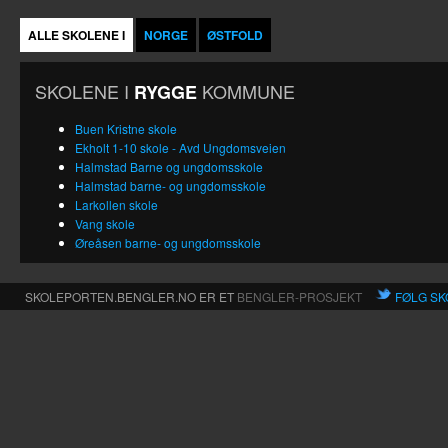
ALLE SKOLENE I
NORGE
ØSTFOLD
SKOLENE I
KOMMUNE
RYGGE
Buen Kristne skole
Ekholt 1-10 skole - Avd Ungdomsveien
Halmstad Barne og ungdomsskole
Halmstad barne- og ungdomsskole
Larkollen skole
Vang skole
Øreåsen barne- og ungdomsskole
SKOLEPORTEN.BENGLER.NO ER ET
BENGLER-PROSJEKT
FØLG SK