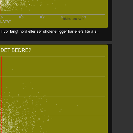
.5
0.6
0.7
0.8
0.9
highcharts.com
LATAT
Hvor langt nord eller sør skolene ligger har ellers lite å si.
 DET BEDRE?