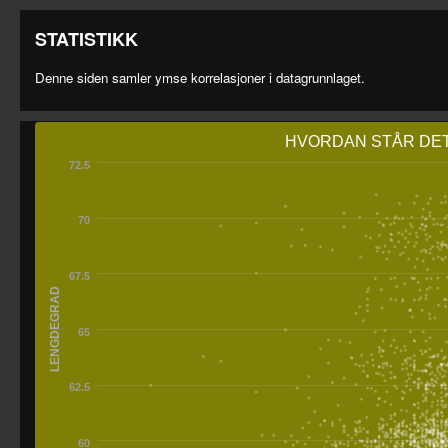
STATISTIKK
Denne siden samler ymse korrelasjoner i datagrunnlaget.
HVORDAN STÅR DET
72.5
70
67.5
LENGDEGRAD
65
62.5
60