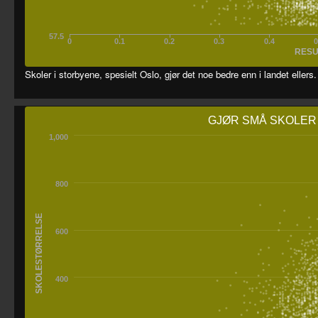
57.5
0
0.1
0.2
0.3
0.4
0
RESU
Skoler i storbyene, spesielt Oslo, gjør det noe bedre enn i landet ellers. 
GJØR SMÅ SKOLER
1,000
800
SKOLESTØRRELSE
600
400