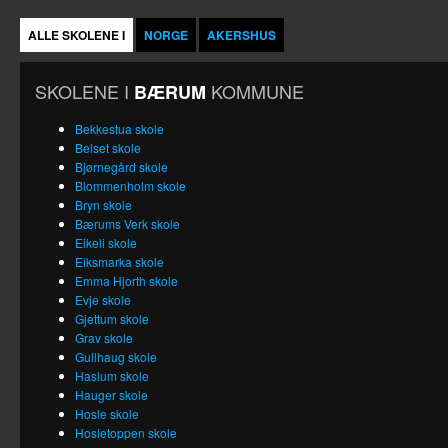
ALLE SKOLENE I
NORGE
AKERSHUS
SKOLENE I
KOMMUNE
BÆRUM
Bekkestua skole
Belset skole
Bjørnegård skole
Blommenholm skole
Bryn skole
Bærums Verk skole
Eikeli skole
Eiksmarka skole
Emma Hjorth skole
Evje skole
Gjettum skole
Grav skole
Gullhaug skole
Haslum skole
Hauger skole
Hosle skole
Hosletoppen skole