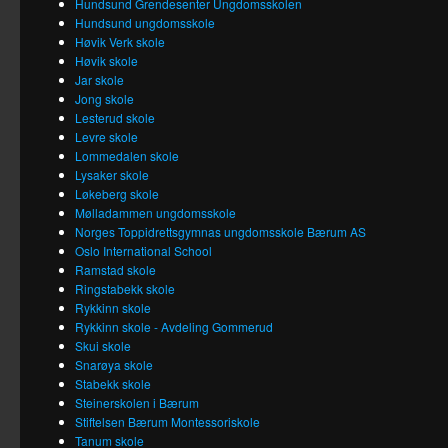
Hundsund Grendesenter Ungdomsskolen
Hundsund ungdomsskole
Høvik Verk skole
Høvik skole
Jar skole
Jong skole
Lesterud skole
Levre skole
Lommedalen skole
Lysaker skole
Løkeberg skole
Mølladammen ungdomsskole
Norges Toppidrettsgymnas ungdomsskole Bærum AS
Oslo International School
Ramstad skole
Ringstabekk skole
Rykkinn skole
Rykkinn skole - Avdeling Gommerud
Skui skole
Snarøya skole
Stabekk skole
Steinerskolen i Bærum
Stiftelsen Bærum Montessoriskole
Tanum skole