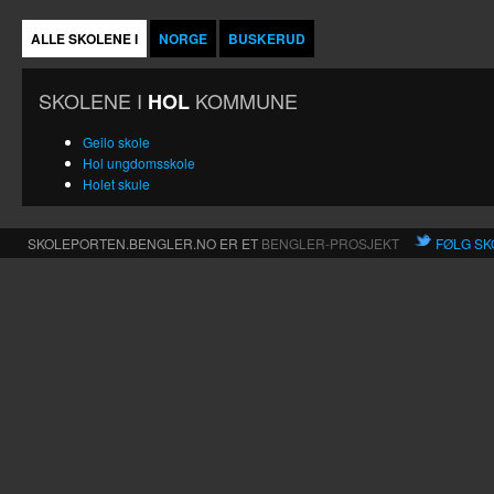
ALLE SKOLENE I
NORGE
BUSKERUD
SKOLENE I
KOMMUNE
HOL
Geilo skole
Hol ungdomsskole
Holet skule
SKOLEPORTEN.BENGLER.NO ER ET
BENGLER-PROSJEKT
FØLG SK