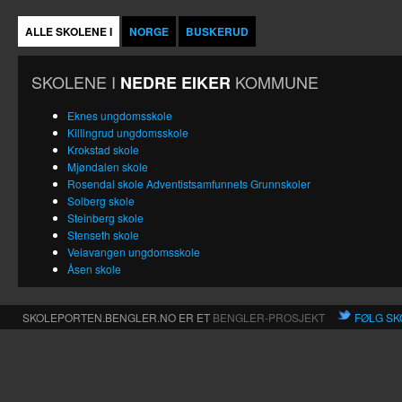
ALLE SKOLENE I
NORGE
BUSKERUD
SKOLENE I
KOMMUNE
NEDRE EIKER
Eknes ungdomsskole
Killingrud ungdomsskole
Krokstad skole
Mjøndalen skole
Rosendal skole Adventistsamfunnets Grunnskoler
Solberg skole
Steinberg skole
Stenseth skole
Veiavangen ungdomsskole
Åsen skole
SKOLEPORTEN.BENGLER.NO ER ET
BENGLER-PROSJEKT
FØLG SK