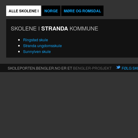
ALLE SKOLENE I
NORGE
MØRE OG ROMSDAL
SKOLENE I
KOMMUNE
STRANDA
Ringstad skule
Stranda ungdomsskule
Sunnylven skule
SKOLEPORTEN.BENGLER.NO ER ET
BENGLER-PROSJEKT
FØLG SK