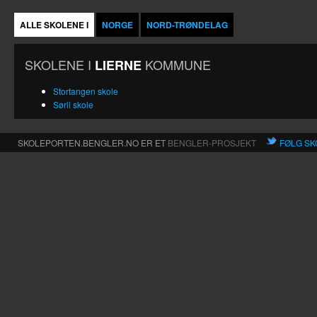
ALLE SKOLENE I
NORGE
NORD-TRØNDELAG
SKOLENE I
KOMMUNE
LIERNE
Stortangen skole
Sørli skole
SKOLEPORTEN.BENGLER.NO ER ET
BENGLER-PROSJEKT
FØLG SK