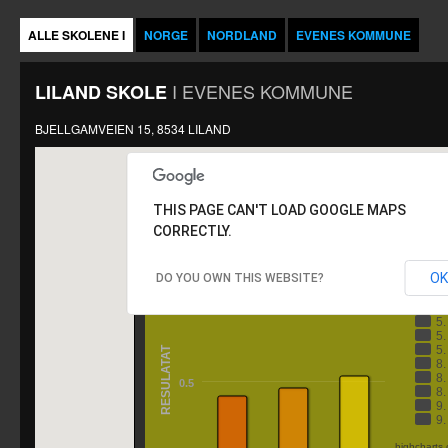
ALLE SKOLENE I
NORGE
NORDLAND
EVENES KOMMUNE
I
EVENES KOMMUNE
LILAND SKOLE
BJELLGAMVEIEN 15, 8534 LILAND
THIS PAGE CAN'T LOAD GOOGLE MAPS
CORRECTLY.
LILAND SKOLE
OK
DO YOU OWN THIS WEBSITE?
Å
1
5
5
5
RESULATAT
8
8
0.5
8
9
9
highcharts