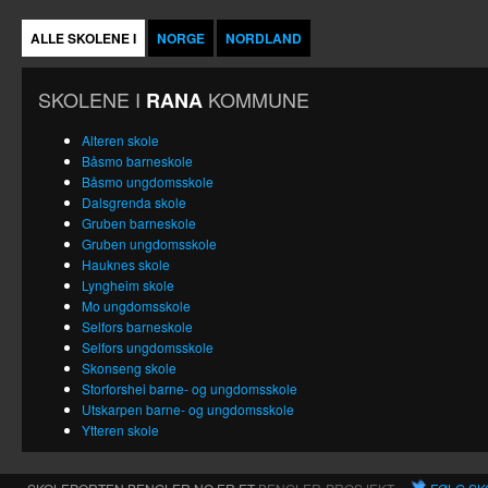
ALLE SKOLENE I
NORGE
NORDLAND
SKOLENE I
KOMMUNE
RANA
Alteren skole
Båsmo barneskole
Båsmo ungdomsskole
Dalsgrenda skole
Gruben barneskole
Gruben ungdomsskole
Hauknes skole
Lyngheim skole
Mo ungdomsskole
Selfors barneskole
Selfors ungdomsskole
Skonseng skole
Storforshei barne- og ungdomsskole
Utskarpen barne- og ungdomsskole
Ytteren skole