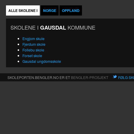
ALLE SKOLENE I
NORGE
OPPLAND
SKOLENE I
KOMMUNE
GAUSDAL
Engjom skule
Fjerdum skole
Follebu skole
Forset skole
Gausdal ungdomsskole
SKOLEPORTEN.BENGLER.NO ER ET
BENGLER-PROSJEKT
FØLG SK