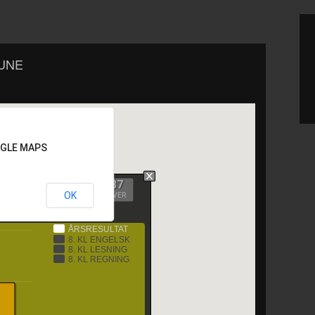
UNE
OGLE MAPS
137
OK
ELEVER
ÅRSRESULTAT
8. KL ENGELSK
8. KL LESNING
8. KL REGNING