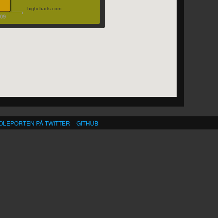
highcharts.com
009
OLEPORTEN PÅ TWITTER
GITHUB