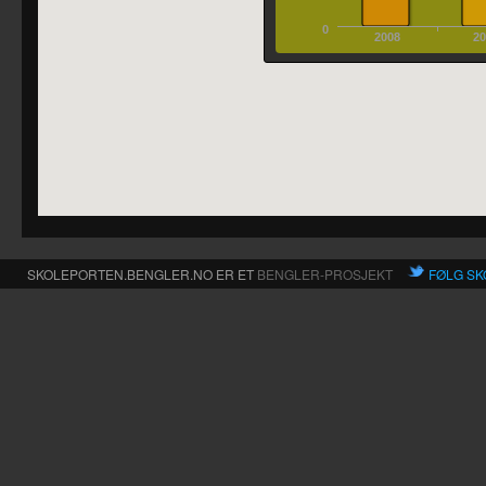
0
2008
2
SKOLEPORTEN.BENGLER.NO ER ET
BENGLER-PROSJEKT
FØLG SK