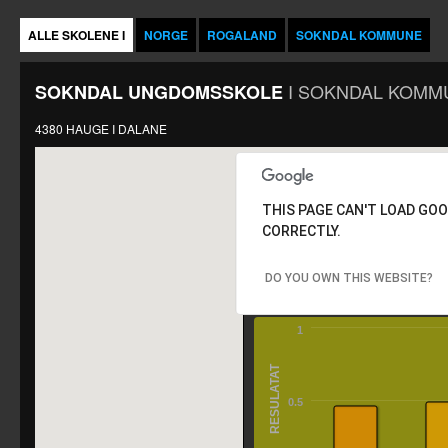
ALLE SKOLENE I
NORGE
ROGALAND
SOKNDAL KOMMUNE
I
SOKNDAL KOMM
SOKNDAL UNGDOMSSKOLE
4380 HAUGE I DALANE
THIS PAGE CAN'T LOAD GO
CORRECTLY.
SOKNDAL
DO YOU OWN THIS WEBSITE?
UNGDOMSSKOLE
1
RESULATAT
0.5