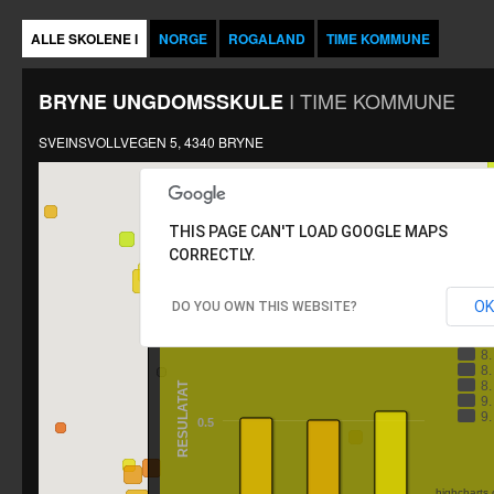
ALLE SKOLENE I
NORGE
ROGALAND
TIME KOMMUNE
I
TIME KOMMUNE
BRYNE UNGDOMSSKULE
SVEINSVOLLVEGEN 5, 4340 BRYNE
THIS PAGE CAN'T LOAD GOOGLE MAPS
CORRECTLY.
BRYNE UNGDOMSSKULE
OK
DO YOU OWN THIS WEBSITE?
Å
1
8
8
8
RESULATAT
9
9
0.5
highcharts