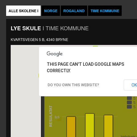
ALLE SKOLENE I
NORGE
ROGALAND
TIME KOMMUNE
I
TIME KOMMUNE
LYE SKULE
KVARTSVEGEN 5 B, 4340 BRYNE
THIS PAGE CAN'T LOAD GOOGLE MAPS
CORRECTLY.
LYE SKULE
OK
DO YOU OWN THIS WEBSITE?
Å
1
5
5
5
RESULATAT
0.5
highcharts