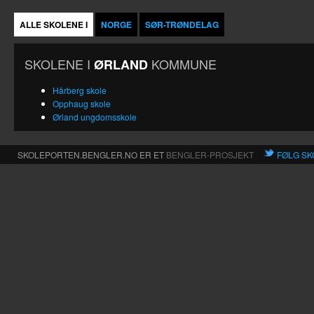
ALLE SKOLENE I
NORGE
SØR-TRØNDELAG
SKOLENE I
KOMMUNE
ØRLAND
Hårberg skole
Opphaug skole
Ørland ungdomsskole
SKOLEPORTEN.BENGLER.NO ER ET
BENGLER-PROSJEKT
FØLG SK