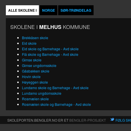
ALLE SKOLENE I
NORGE
SØR-TRØNDELAG
SKOLENE I
KOMMUNE
MELHUS
Brekkåsen skole
Eid skole
Eid skole og Barnehage - Avd skole
Flå skole og Barnehage - Avd skole
Gimse skole
Gimse ungdomsskole
Gåsbakken skole
Hovin skole
Høyeggen skole
Lundamo skole og Barnehage - Avd skole
Lundamo ungdomsskole
Rosmælen skole
Rosmælen skole og Barnehage - Avd skole
SKOLEPORTEN.BENGLER.NO ER ET
BENGLER-PROSJEKT
FØLG SK