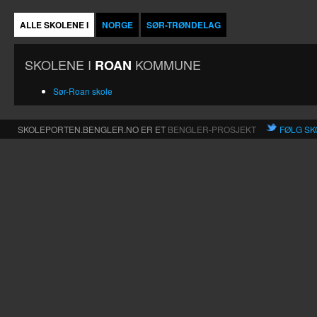
ALLE SKOLENE I
NORGE
SØR-TRØNDELAG
SKOLENE I
KOMMUNE
ROAN
Sør-Roan skole
SKOLEPORTEN.BENGLER.NO ER ET
BENGLER-PROSJEKT
FØLG SK