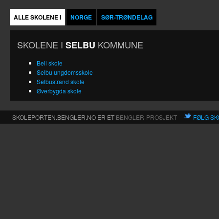
ALLE SKOLENE I
NORGE
SØR-TRØNDELAG
SKOLENE I
KOMMUNE
SELBU
Bell skole
Selbu ungdomsskole
Selbustrand skole
Øverbygda skole
SKOLEPORTEN.BENGLER.NO ER ET
BENGLER-PROSJEKT
FØLG SK