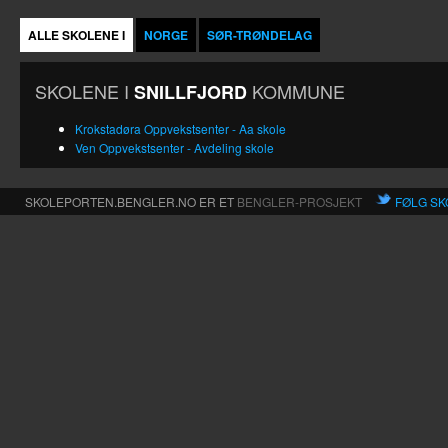
ALLE SKOLENE I
NORGE
SØR-TRØNDELAG
SKOLENE I
KOMMUNE
SNILLFJORD
Krokstadøra Oppvekstsenter - Aa skole
Ven Oppvekstsenter - Avdeling skole
SKOLEPORTEN.BENGLER.NO ER ET
BENGLER-PROSJEKT
FØLG SK