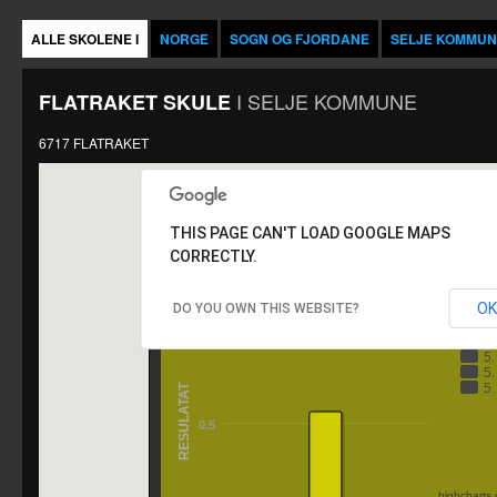
ALLE SKOLENE I
NORGE
SOGN OG FJORDANE
SELJE KOMMUN
I
SELJE KOMMUNE
FLATRAKET SKULE
6717 FLATRAKET
THIS PAGE CAN'T LOAD GOOGLE MAPS
CORRECTLY.
FLATRAKET SKULE
OK
DO YOU OWN THIS WEBSITE?
Å
1
5
5
5
RESULATAT
0.5
highcharts