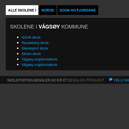
ALLE SKOLENE I
NORGE
SOGN OG FJORDANE
SKOLENE I
KOMMUNE
VÅGSØY
Holvik skule
Raudeberg skule
Skavøypoll skule
Skram skule
Vågsøy ungdomsskole
Vågsøy ungdomsskule
SKOLEPORTEN.BENGLER.NO ER ET
BENGLER-PROSJEKT
FØLG SK