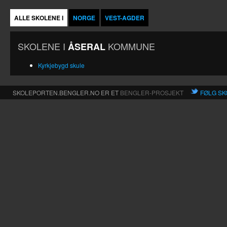
ALLE SKOLENE I
NORGE
VEST-AGDER
SKOLENE I
KOMMUNE
ÅSERAL
Kyrkjebygd skule
SKOLEPORTEN.BENGLER.NO ER ET
BENGLER-PROSJEKT
FØLG SK