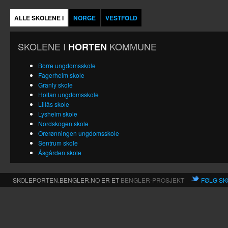
ALLE SKOLENE I
NORGE
VESTFOLD
SKOLENE I
KOMMUNE
HORTEN
Borre ungdomsskole
Fagerheim skole
Granly skole
Holtan ungdomsskole
Lillås skole
Lysheim skole
Nordskogen skole
Orerønningen ungdomsskole
Sentrum skole
Åsgården skole
SKOLEPORTEN.BENGLER.NO ER ET
BENGLER-PROSJEKT
FØLG SK