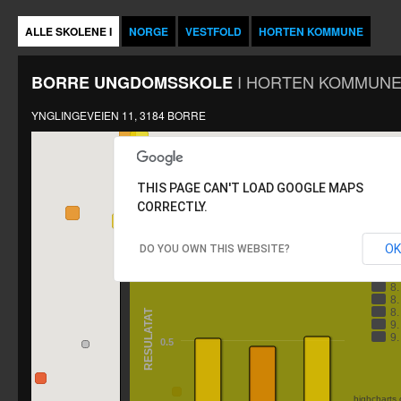
ALLE SKOLENE I
NORGE
VESTFOLD
HORTEN KOMMUNE
I
HORTEN KOMMUN
BORRE UNGDOMSSKOLE
YNGLINGEVEIEN 11, 3184 BORRE
THIS PAGE CAN'T LOAD GOOGLE MAPS
CORRECTLY.
BORRE UNGDOMSSKOLE
OK
DO YOU OWN THIS WEBSITE?
Å
1
8
8
8
RESULATAT
9
9
0.5
highcharts