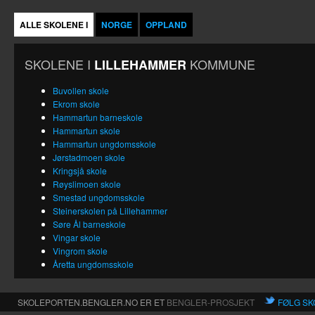
ALLE SKOLENE I
NORGE
OPPLAND
SKOLENE I
KOMMUNE
LILLEHAMMER
Buvollen skole
Ekrom skole
Hammartun barneskole
Hammartun skole
Hammartun ungdomsskole
Jørstadmoen skole
Kringsjå skole
Røyslimoen skole
Smestad ungdomsskole
Steinerskolen på Lillehammer
Søre Ål barneskole
Vingar skole
Vingrom skole
Åretta ungdomsskole
SKOLEPORTEN.BENGLER.NO ER ET
BENGLER-PROSJEKT
FØLG SK